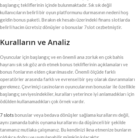
başlangıç tekliflerinin içinde bulunmaktadır. Sık sık değil
kullanıcıların belirli bir oyun platformunu durmasının nedeni hoş
geldin bonus paketi. Bırakın ek hesabı üzerindeki finans slotlarda
belirli hacim ücretsiz dönüşler o bonuslar 7slot cezbetmiştir.
Kuralların ve Analiz
Oyuncular için başlangıç ve en önemli ana zorluk en çok bahis
hayranı sık sık göz ardı etmek bonus tekliflerinin açıklamaları ve
bonus fonlarının elden çıkarılmasıdır. Önemli ölçüde farklı
operatörler arasında farklı ve evrensel bir şey olarak davranmaları
gerekmez. Çevrimiçi casinoların oyuncularının bonuslar ile özellikle
başlangıç ​​seviyesindekiler, kuralları yeterince iyi anlamadıkları için
ödülden kullanamadıkları çok örnek vardır.
7 slots
bonuslar veya bedava dönüşler sağlama kurallarını değil,
aynı zamanda bahis oynama kurallarını da düşünceli bir şekilde
tanımanız mutlaka çalışmanız. Bu kendinizi ikna etmenize bunların
oldukça doğru ve uygulanabilir mümkün kılacaktır.