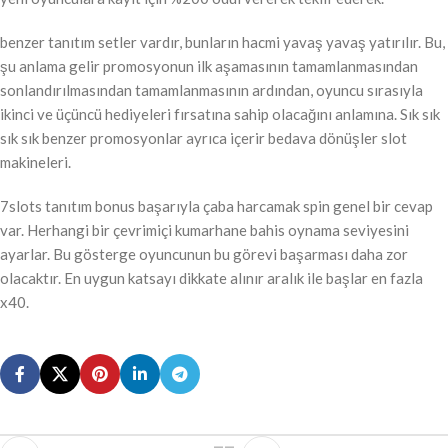
benzer tanıtım setler vardır, bunların hacmi yavaş yavaş yatırılır. Bu,
şu anlama gelir promosyonun ilk aşamasının tamamlanmasından
sonlandırılmasından tamamlanmasının ardından, oyuncu sırasıyla
ikinci ve üçüncü hediyeleri fırsatına sahip olacağını anlamına. Sık sık
sık sık benzer promosyonlar ayrıca içerir bedava dönüşler slot
makineleri.
7slots tanıtım bonus başarıyla çaba harcamak spin genel bir cevap
var. Herhangi bir çevrimiçi kumarhane bahis oynama seviyesini
ayarlar. Bu gösterge oyuncunun bu görevi başarması daha zor
olacaktır. En uygun katsayı dikkate alınır aralık ile başlar en fazla
x40.