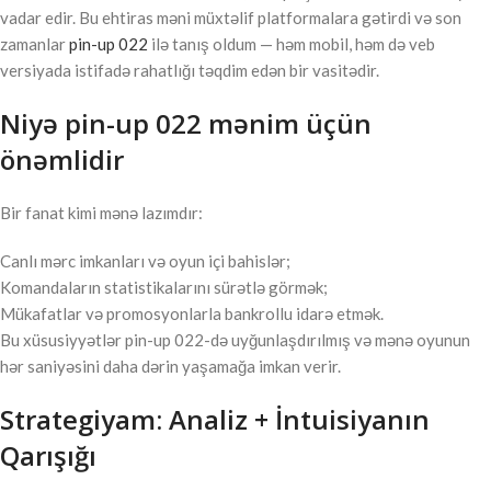
vadar edir. Bu ehtiras məni müxtəlif platformalara gətirdi və son
zamanlar
pin-up 022
ilə tanış oldum — həm mobil, həm də veb
versiyada istifadə rahatlığı təqdim edən bir vasitədir.
Niyə pin-up 022 mənim üçün
önəmlidir
Bir fanat kimi mənə lazımdır:
Canlı mərc imkanları və oyun içi bahislər;
Komandaların statistikalarını sürətlə görmək;
Mükafatlar və promosyonlarla bankrollu idarə etmək.
Bu xüsusiyyətlər pin-up 022-də uyğunlaşdırılmış və mənə oyunun
hər saniyəsini daha dərin yaşamağa imkan verir.
Strategiyam: Analiz + İntuisiyanın
Qarışığı