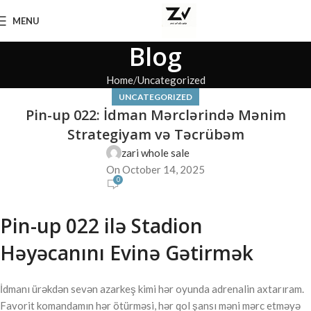
MENU
Blog
Home
Uncategorized
UNCATEGORIZED
Pin-up 022: İdman Mərclərində Mənim
Strategiyam və Təcrübəm
zari whole sale
On October 14, 2025
0
Pin-up 022 ilə Stadion
Həyəcanını Evinə Gətirmək
İdmanı ürəkdən sevən azarkeş kimi hər oyunda adrenalin axtarıram.
Favorit komandamın hər ötürməsi, hər qol şansı məni mərc etməyə