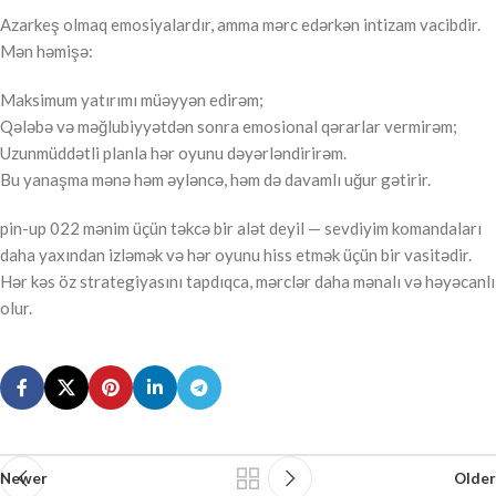
Azarkeş olmaq emosiyalardır, amma mərc edərkən intizam vacibdir.
Mən həmişə:
Maksimum yatırımı müəyyən edirəm;
Qələbə və məğlubiyyətdən sonra emosional qərarlar vermirəm;
Uzunmüddətli planla hər oyunu dəyərləndirirəm.
Bu yanaşma mənə həm əyləncə, həm də davamlı uğur gətirir.
pin-up 022 mənim üçün təkcə bir alət deyil — sevdiyim komandaları
daha yaxından izləmək və hər oyunu hiss etmək üçün bir vasitədir.
Hər kəs öz strategiyasını tapdıqca, mərclər daha mənalı və həyəcanlı
olur.
Newer
Older