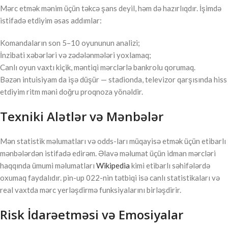
Mərc etmək mənim üçün təkcə şans deyil, həm də hazırlıqdır. İşimdə
istifadə etdiyim əsas addımlar:
Komandaların son 5–10 oyununun analizi;
İnzibati xəbərləri və zədələnmələri yoxlamaq;
Canlı oyun vaxtı kiçik, məntiqi mərclərlə bankrolu qorumaq.
Bəzən intuisiyam da işə düşür — stadionda, televizor qarşısında hiss
etdiyim ritm məni doğru proqnoza yönəldir.
Texniki Alətlər və Mənbələr
Mən statistik məlumatları və odds-ları müqayisə etmək üçün etibarlı
mənbələrdən istifadə edirəm. Əlavə məlumat üçün idman mərcləri
haqqında ümumi məlumatları
Wikipedia
kimi etibarlı səhifələrdə
oxumaq faydalıdır. pin-up 022-nin tətbiqi isə canlı statistikaları və
real vaxtda mərc yerləşdirmə funksiyalarını birləşdirir.
Risk İdarəetməsi və Emosiyalar