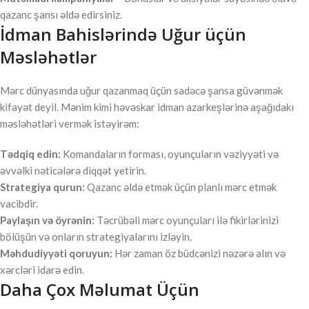
qazanc şansı əldə edirsiniz.
İdman Bahislərində Uğur üçün
Məsləhətlər
Mərc dünyasında uğur qazanmaq üçün sadəcə şansa güvənmək
kifayət deyil. Mənim kimi həvəskar idman azarkeşlərinə aşağıdakı
məsləhətləri vermək istəyirəm:
Tədqiq edin:
Komandaların forması, oyunçuların vəziyyəti və
əvvəlki nəticələrə diqqət yetirin.
Strategiya qurun:
Qazanc əldə etmək üçün planlı mərc etmək
vacibdir.
Paylaşın və öyrənin:
Təcrübəli mərc oyunçuları ilə fikirlərinizi
bölüşün və onların strategiyalarını izləyin.
Məhdudiyyəti qoruyun:
Hər zaman öz büdcənizi nəzərə alın və
xərcləri idarə edin.
Daha Çox Məlumat Üçün