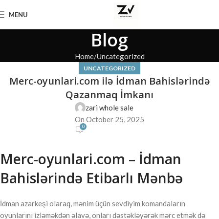
MENU
Blog
Home
Uncategorized
UNCATEGORIZED
Merc-oyunlari.com ilə İdman Bahislərində
Qazanmaq İmkanı
zari whole sale
On October 25, 2025
0
Merc-oyunlari.com – İdman
Bahislərində Etibarlı Mənbə
İdman azarkeşi olaraq, mənim üçün sevdiyim komandaların
oyunlarını izləməkdən əlavə, onları dəstəkləyərək mərc etmək də