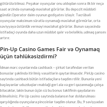
götürülə bilməz. Peşəkar oyunçular onu aldıqdan sonra ilk bir neçə
saat ərzində oynamağı məsləhət görürlər. Bu depozit müddəti
gündür.Operator daim oyunun gedişatını izləyir. Təcrübəli
oyunçular maksimum sürətlə oynamağı məsləhət görmürlər, orta
səviyyəyə üstünlük verməyi məsləhət görürlər. Bunun sayəsində
istifadəçi oyunda daha uzun müddət qalır və beləliklə, udmaq şansını
artırır.
Pin-Up Casino Games Fair və Oynamaq
üçün təhlükəsizdirmi?
İdman mərc oyunlarında cashback – şirkət tərəfindən verilən
bonuslar şəklində itirilmiş vəsaitlərin qaytarılmasıdır. PinUp casino
saytında cashback bütün istifadəçilərə təqdim rdilir. Bununla yeni
başlayanlar uduzduqları məbləği geri ala və geri qazanmağa çalışa
biləcəklər, lakin bunun üçün siz bu bonus təklifinin qaydalarını
bilməlisiniz. Pin Up casino saytında balansın hər doldurulması
qarşılığında oyunçulara pincoinlər təqdim olunur. Bu, 9 səviyyədən