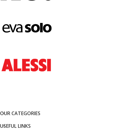
OUR CATEGORIES
USEFUL LINKS