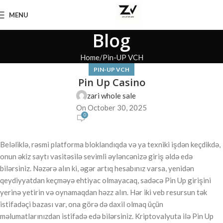
MENU
Blog
Home
Pin-UP VCH
PIN-UP VCH
Pin Up Casino
zari whole sale
On October 30, 2025
0
Beləliklə, rəsmi platforma bloklandıqda və ya texniki işdən keçdikdə,
onun əkiz saytı vasitəsilə sevimli əyləncənizə giriş əldə edə
bilərsiniz. Nəzərə alın ki, əgər artıq hesabınız varsa, yenidən
qeydiyyatdan keçməyə ehtiyac olmayacaq, sadəcə Pin Up girişini
yerinə yetirin və oynamaqdan həzz alın. Hər iki veb resursun tək
istifadəçi bazası var, ona görə də daxil olmaq üçün
məlumatlarınızdan istifadə edə bilərsiniz. Kriptovalyuta ilə Pin Up