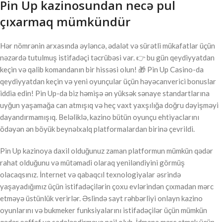
Pin Up kazinosundan necə pul
çıxarmaq mümkündür
Hər nömrənin arxasında əyləncə, ədalət və sürətli mükafatlar üçün
nəzərdə tutulmuş istifadəçi təcrübəsi var. 👉 bu gün qeydiyyatdan
keçin və qalib komandanın bir hissəsi olun! 🎁 Pin Up Casino-da
qeydiyyatdan keçin və yeni oyunçular üçün həyəcanverici bonuslar
iddia edin! Pin Up-da biz həmişə ən yüksək sənaye standartlarına
uyğun yaşamağa can atmışıq və heç vaxt yaxşılığa doğru dəyişməyi
dayandırmamışıq. Beləliklə, kazino bütün oyunçu ehtiyaclarını
ödəyən ən böyük beynəlxalq platformalardan birinə çevrildi.
Pin Up kazinoya daxil olduğunuz zaman platformun mümkün qədər
rahat olduğunu və mütəmadi olaraq yeniləndiyini görmüş
olacaqsınız. İnternet və qabaqcıl texnologiyalar əsrində
yaşayadığımız üçün istifadəçilərin çoxu evlərindən çıxmadan mərc
etməyə üstünlük verirlər. Əslində sayt rəhbərliyi onlayn kazino
oyunlarını və bukmeker funksiyalarını istifadəçilər üçün mümkün