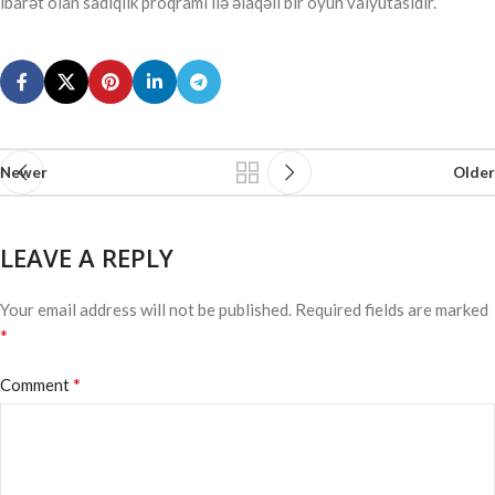
ibarət olan sadiqlik proqramı ilə əlaqəli bir oyun valyutasıdır.
Newer
Older
LEAVE A REPLY
Your email address will not be published.
Required fields are marked
*
*
Comment